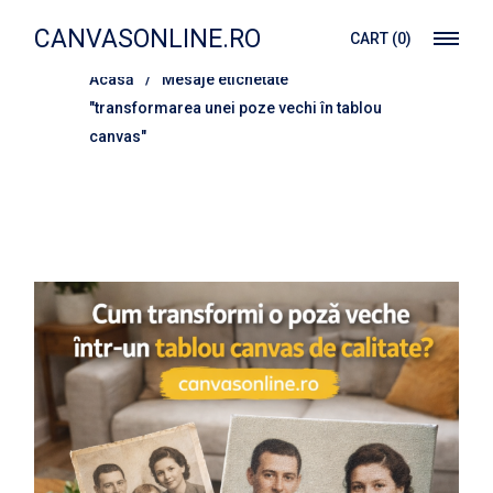
Treci
la
CANVASONLINE.RO
CART
(0)
conținut
Acasă
Mesaje etichetate
"transformarea unei poze vechi în tablou
canvas"