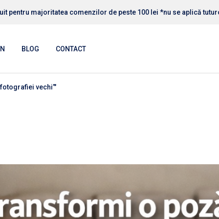
uit pentru majoritatea comenzilor de peste 100 lei *nu se aplică tutu
RI PERSONALIZATE
RI DECO HOME
IN
BLOG
CONTACT
RI HORECA
RIi AUTO MOTO
fotografiei vechi’"
RI RELIGIOASE
RI PERSONALIZATE
RI ANIMALE
RI DECO HOME
RI COPII
RI HORECA
RIi AUTO MOTO
RI RELIGIOASE
RI ANIMALE
RI COPII