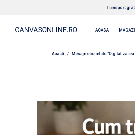
Treci
la
Transport grat
conținut
TABLOU
TABLOU
CANVASONLINE.RO
ACASA
MAGAZ
TABLOU
TABLOU
Acasă
Mesaje etichetate "Digitalizarea 
TABLOU
TABLOU
TABLOU
TABLOU
TABLOU
TABLOU
TABLOU
TABLOU
TABLOU
TABLOU