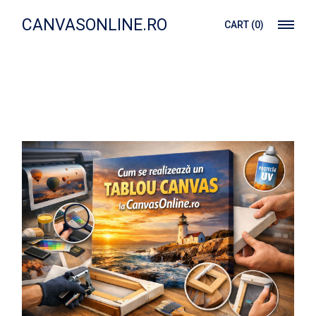
Treci
la
CANVASONLINE.RO
CART
(0)
conținut