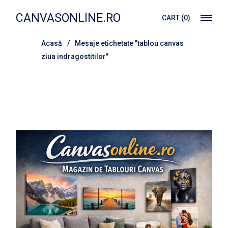
Treci
la
CANVASONLINE.RO
CART
(0)
conținut
Acasă
Mesaje etichetate "tablou canvas
ziua indragostitilor"