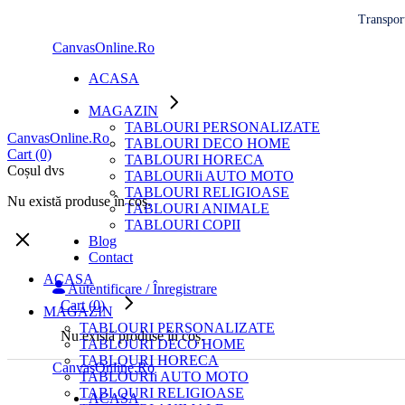
Treci
Transport
la
CanvasOnline.Ro
conținut
ACASA
MAGAZIN
TABLOURI PERSONALIZATE
CanvasOnline.Ro
TABLOURI DECO HOME
Cart
(0)
TABLOURI HORECA
Coșul dvs
TABLOURIi AUTO MOTO
TABLOURI RELIGIOASE
Nu există produse în coș.
TABLOURI ANIMALE
TABLOURI COPII
Blog
Contact
ACASA
Autentificare / Înregistrare
Cart
(0)
MAGAZIN
TABLOURI PERSONALIZATE
Nu există produse în coș.
TABLOURI DECO HOME
TABLOURI HORECA
CanvasOnline.Ro
TABLOURIi AUTO MOTO
TABLOURI RELIGIOASE
ACASA