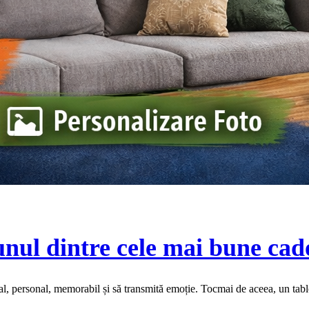
unul dintre cele mai bune cad
ial, personal, memorabil și să transmită emoție. Tocmai de aceea, un tab