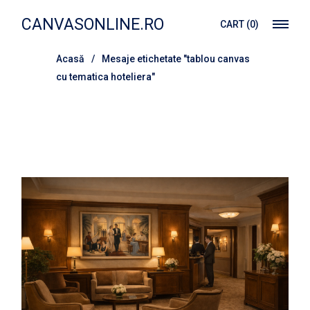
Treci
la
CANVASONLINE.RO
CART
(0)
conținut
Acasă
Mesaje etichetate "tablou canvas
cu tematica hoteliera"