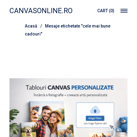
Treci
la
CANVASONLINE.RO
CART
(0)
conținut
Acasă
Mesaje etichetate "cele mai bune
cadouri"