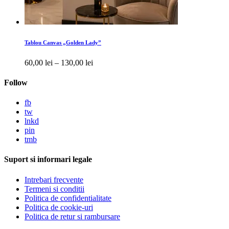
Tablou Canvas „Golden Lady”
Interval
60,00
lei
–
130,00
lei
de
prețuri:
Follow
60,00 lei
până
fb
la
tw
130,00 lei
lnkd
pin
tmb
Suport si informari legale
Intrebari frecvente
Termeni si conditii
Politica de confidentialitate
Politica de cookie-uri
Politica de retur si rambursare