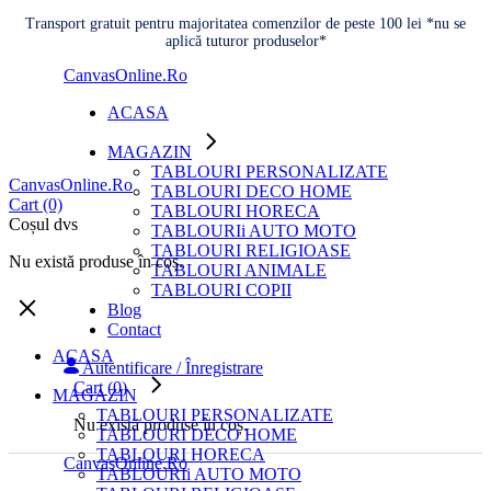
Treci
Transport gratuit pentru majoritatea comenzilor de peste 100 lei *nu se
aplică tuturor produselor*
la
conținut
CanvasOnline.Ro
ACASA
MAGAZIN
TABLOURI PERSONALIZATE
CanvasOnline.Ro
TABLOURI DECO HOME
Cart
(0)
TABLOURI HORECA
Coșul dvs
TABLOURIi AUTO MOTO
TABLOURI RELIGIOASE
Nu există produse în coș.
TABLOURI ANIMALE
TABLOURI COPII
Blog
Contact
ACASA
Autentificare / Înregistrare
Cart
(0)
MAGAZIN
TABLOURI PERSONALIZATE
Nu există produse în coș.
TABLOURI DECO HOME
TABLOURI HORECA
CanvasOnline.Ro
TABLOURIi AUTO MOTO