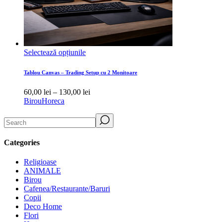
Acest
Selectează opțiunile
produs
are
Tablou Canvas – Trading Setup cu 2 Monitoare
mai
multe
Interval
60,00
lei
–
130,00
lei
variații.
de
Birou
Horeca
Opțiunile
prețuri:
pot
Search
60,00 lei
fi
până
alese
la
în
Categories
130,00 lei
pagina
produsului.
Religioase
ANIMALE
Birou
Cafenea/Restaurante/Baruri
Copii
Deco Home
Flori