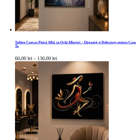
Tablou Canvas Pisică Albă cu Ochi Albaștri – Eleganță și Delicatețe pentru Casa
Ta
Interval
60,00
lei
–
130,00
lei
de
prețuri:
60,00 lei
până
la
130,00 lei