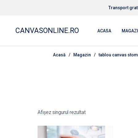
Treci
la
Transport grat
conținut
TABLOU
TABLOU
CANVASONLINE.RO
ACASA
MAGAZ
TABLOU
TABLOU
Acasă
Magazin
tablou canvas stom
TABLOU
TABLOU
TABLOU
TABLOU
TABLOU
TABLOU
TABLOU
TABLOU
Afișez singurul rezultat
TABLOU
TABLOU