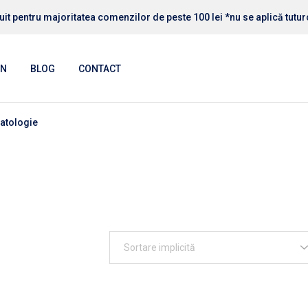
uit pentru majoritatea comenzilor de peste 100 lei *nu se aplică tutu
RI PERSONALIZATE
RI DECO HOME
IN
BLOG
CONTACT
RI HORECA
RIi AUTO MOTO
atologie
RI RELIGIOASE
RI PERSONALIZATE
RI ANIMALE
RI DECO HOME
RI COPII
RI HORECA
RIi AUTO MOTO
RI RELIGIOASE
RI ANIMALE
RI COPII