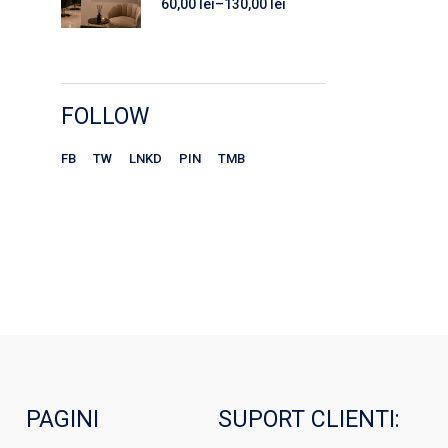
60,00
lei
–
130,00
lei
la
Interval
130,00 lei
de
prețuri:
60,00 lei
până
la
130,00 lei
FOLLOW
FB
TW
LNKD
PIN
TMB
PAGINI
SUPORT CLIENTI: