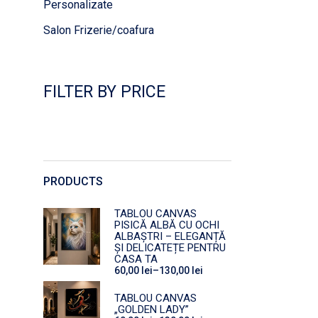
Personalizate
Salon Frizerie/coafura
FILTER BY PRICE
PRODUCTS
TABLOU CANVAS
PISICĂ ALBĂ CU OCHI
ALBAȘTRI – ELEGANȚĂ
ȘI DELICATEȚE PENTRU
CASA TA
60,00
lei
–
130,00
lei
Interval
de
prețuri:
TABLOU CANVAS
60,00 lei
„GOLDEN LADY”
până