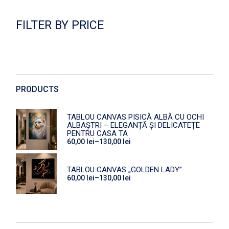
FILTER BY PRICE
PRODUCTS
TABLOU CANVAS PISICĂ ALBĂ CU OCHI
ALBAȘTRI – ELEGANȚĂ ȘI DELICATEȚE
PENTRU CASA TA
60,00
lei
–
130,00
lei
Interval
de
prețuri:
60,00 lei
TABLOU CANVAS „GOLDEN LADY”
până
60,00
lei
–
130,00
lei
la
Interval
130,00 lei
de
prețuri:
60,00 lei
până
la
130,00 lei