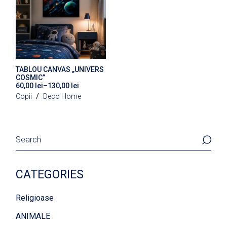
Acest
produs
are
mai
multe
variații.
Opțiunile
pot
TABLOU CANVAS „UNIVERS
fi
COSMIC”
alese
60,00
lei
–
130,00
lei
Interval
în
de
Copii
Deco Home
pagina
prețuri:
produsului.
60,00 lei
până
la
130,00 lei
Search
CATEGORIES
Religioase
ANIMALE