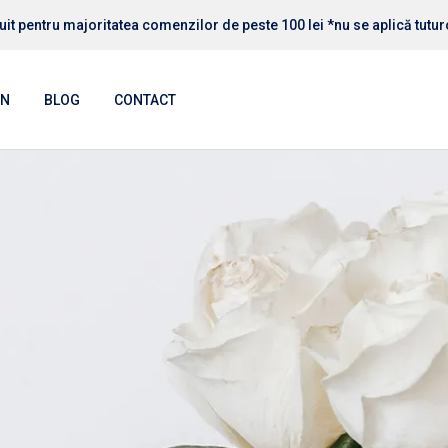
uit pentru majoritatea comenzilor de peste 100 lei *nu se aplică tutu
IN
BLOG
CONTACT
RI PERSONALIZATE
RI DECO HOME
RI HORECA
RIi AUTO MOTO
RI RELIGIOASE
RI ANIMALE
RI COPII