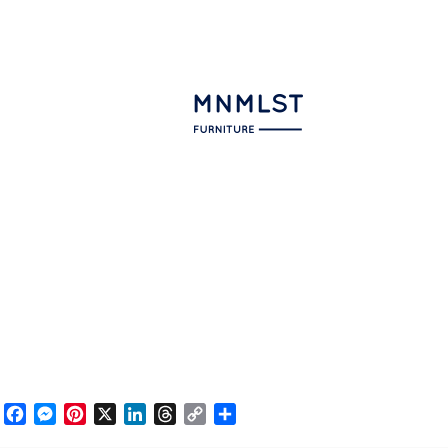
Facebook
Messenger
Pinterest
X
LinkedIn
Threads
Copy
Partajează
Link