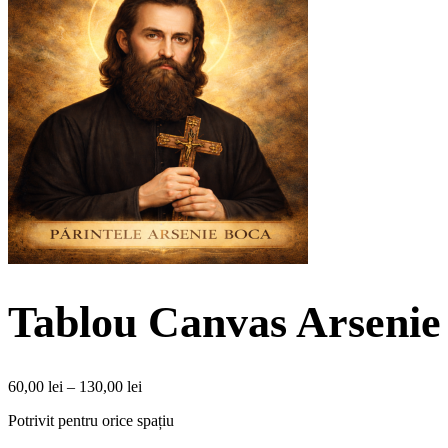
Tablou Canvas Arsenie 
Interval
60,00
lei
–
130,00
lei
de
Potrivit pentru orice spațiu
prețuri:
60,00 lei