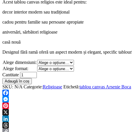
Acest tablou canvas religios este ideal pentru:
până
la
decor interior modern sau tradițional
130,00 lei
cadou pentru familie sau persoane apropiate
aniversări, sărbători religioase
casă nouă
Designul fără ramă oferă un aspect modern și elegant, specific tablour
Alege dimensiuni:
Alege format:
Tablou
Cantitate
Canvas
Adaugă în coș
Arsenie
SKU:
N/A
Categorie:
Religioase
Etichetă:
tablou canvas Arsenie Boca
Boca
–
Facebook
Icoană
Messenger
pe
Pânză
Pinterest
de
X
Calitate
LinkedIn
cantitate
Threads