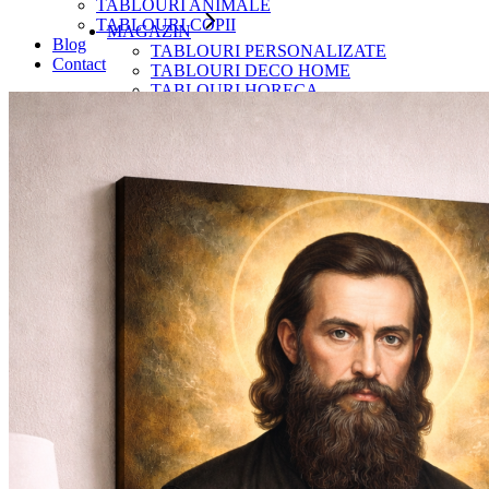
TABLOURI ANIMALE
TABLOURI COPII
MAGAZIN
Blog
TABLOURI PERSONALIZATE
Contact
TABLOURI DECO HOME
TABLOURI HORECA
TABLOURIi AUTO MOTO
TABLOURI RELIGIOASE
TABLOURI ANIMALE
TABLOURI COPII
Blog
Contact
Autentificare / Înregistrare