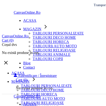
Treci
Transport
la
CanvasOnline.Ro
conținut
ACASA
MAGAZIN
TABLOURI PERSONALIZATE
CanvasOnline.Ro
TABLOURI DECO HOME
Cart
(0)
TABLOURI HORECA
Coșul dvs
TABLOURIi AUTO MOTO
TABLOURI RELIGIOASE
Nu există produse în coș.
TABLOURI ANIMALE
TABLOURI COPII
Blog
Contact
ACASA
Autentificare / Înregistrare
Cart
(0)
MAGAZIN
TABLOURI PERSONALIZATE
Nu există produse în coș.
TABLOURI DECO HOME
TABLOURI HORECA
CanvasOnline.Ro
TABLOURIi AUTO MOTO
TABLOURI RELIGIOASE
ACASA